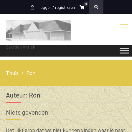
0
Inloggen / registreren
Geurden Antiek
Thuis
Ron
Auteur:
Ron
Niets gevonden
Het lijkt erop dat we niet kunnen vinden waar je naar