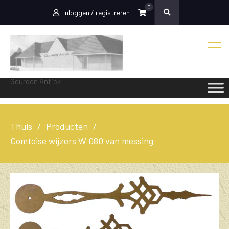
0
Inloggen / registreren
Geurden Antiek
Thuis
Producten
Comtoise wijzers W 080 van messing