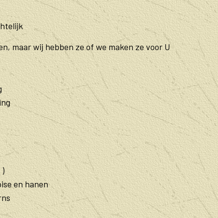
telijk
en, maar wij hebben ze of we maken ze voor U
g
ing
 )
oise en hanen
rns