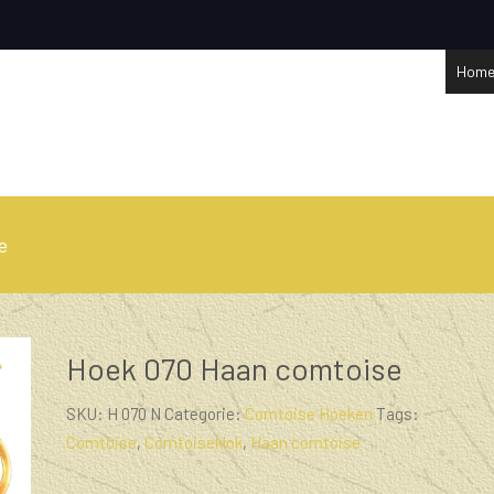
Hom
e
Hoek 070 Haan comtoise
SKU:
H 070 N
Categorie:
Comtoise Hoeken
Tags:
Comtoise
,
Comtoiseklok
,
Haan comtoise