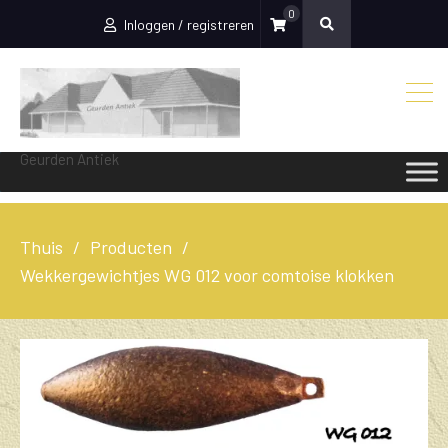
0
Inloggen / registreren
Geurden Antiek
Thuis
Producten
Wekkergewichtjes WG 012 voor comtoise klokken