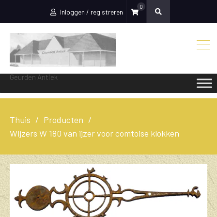
0
Inloggen / registreren
Geurden Antiek
Thuis
Producten
Wijzers W 180 van ijzer voor comtoise klokken