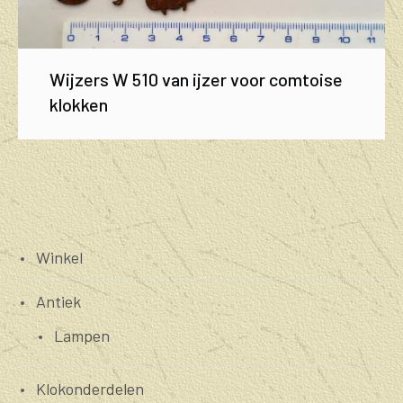
Wijzers W 510 van ijzer voor comtoise
klokken
Winkel
Antiek
Lampen
Klokonderdelen